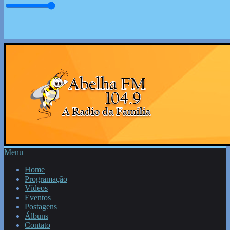
Menu
Home
Programação
Vídeos
Eventos
Postagens
Álbuns
Contato