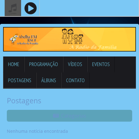
HOME
PROGRAMAÇÃO
VÍDEOS
EVENTOS
POSTAGENS
ÁLBUNS
CONTATO
Postagens
Categorias
Nenhuma notícia encontrada