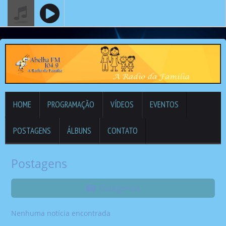
HOME
PROGRAMAÇÃO
VÍDEOS
EVENTOS
POSTAGENS
ÁLBUNS
CONTATO
Postagens
Categorias
Nenhuma notícia encontrada